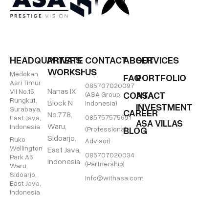
HEADQUARTERS
PRIVATE
CONTACT
ABOUT
SERVICES
WORKSHOP
US
Medokan
FAQ
PORTFOLIO
Asri Timur
085707020097
Nanas IX
VII No.15,
CONTACT
ASA
(ASA Group
Rungkut,
Block N
Indonesia)
INVESTMENT
Surabaya,
CAREER
No.778,
085757575691
East Java,
ASA VILLAS
Waru,
Indonesia
BLOG
(Professional
Sidoarjo,
Ruko
Advisor)
Wellington
East Java,
085707020034
Park A5
Indonesia
(Partnership)
Waru,
Sidoarjo,
Info@withasa.com
East Java,
Indonesia