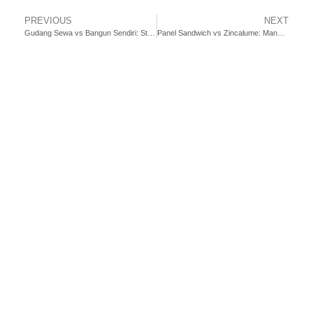
PREVIOUS
NEXT
Gudang Sewa vs Bangun Sendiri: Strategi Mana yang Jauh Lebih Menguntungkan untuk Bisnis Anda?
Panel Sandwich vs Zincalume: Mana Pilihan Atap Gudang Terbaik