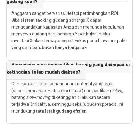
gudang kecil?
Anggaran sangat bervariasi, tetapi pertimbangkan ROI.
Jika
sistem racking gudang
seharga X dapat
menggandakan kapasitas Anda dan menunda kebutuhan
menyewa gudang baru seharga Y per bulan, maka
investasi X akan terbayar cepat. Fokus pada biaya per palet
yang disimpan, bukan hanya harga rak.
Bagaimana cara memastikan barang yang disimpan di
ketinggian tetap mudah diakses?
Gunakan peralatan penanganan material yang tepat
(seperti
order picker
atau
reach truck
) dan pastikan
picking
barang
slow-moving
di ketinggian dilakukan secara
terjadwal (misalnya, seminggu sekali), bukan sporadis. Ini
mendukung
tata letak gudang efisien
.