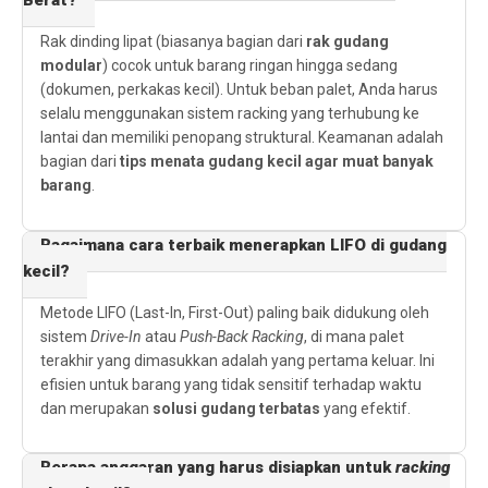
Berat?
Rak dinding lipat (biasanya bagian dari
rak gudang
modular
) cocok untuk barang ringan hingga sedang
(dokumen, perkakas kecil). Untuk beban palet, Anda harus
selalu menggunakan sistem racking yang terhubung ke
lantai dan memiliki penopang struktural. Keamanan adalah
bagian dari
tips menata gudang kecil agar muat banyak
barang
.
Bagaimana cara terbaik menerapkan LIFO di gudang
kecil?
Metode LIFO (Last-In, First-Out) paling baik didukung oleh
sistem
Drive-In
atau
Push-Back Racking
, di mana palet
terakhir yang dimasukkan adalah yang pertama keluar. Ini
efisien untuk barang yang tidak sensitif terhadap waktu
dan merupakan
solusi gudang terbatas
yang efektif.
Berapa anggaran yang harus disiapkan untuk
racking