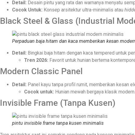
Detail:
Desain pintu yang rata dan warnanya menyatu sempur
Cocok Untuk:
Konsep arsitektur ultra-minimalis atau
hidd
Black Steel & Glass (Industrial Mod
Perpaduan baja hitam dan kaca memberikan kesan modern 
Detail:
Bingkai baja hitam dengan kaca tempered untuk pe
Tren 2026:
Favorit untuk hunian bertema kontempore
Modern Classic Panel
Detail:
Panel kayu tanpa profil rumit, memberikan kesan e
Cocok untuk:
Hunian mewah bergaya klasik modern
Invisible Frame (Tanpa Kusen)
pintu invisible frame tanpa kusen minimalis
Tren arsitektur saat ini semakin condong pada konsep minimali