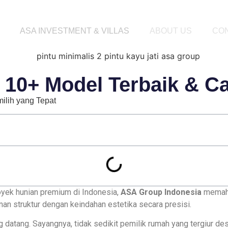
ASA INVESTMENT & VILLAS
ABOUT US
CO
: 10+ Model Terbaik & C
milih yang Tepat
yek hunian premium di Indonesia,
ASA Group Indonesia
memaha
an struktur dengan keindahan estetika secara presisi.
atang. Sayangnya, tidak sedikit pemilik rumah yang tergiur des