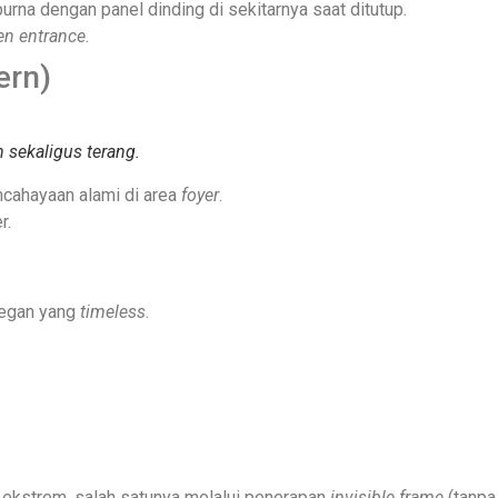
na dengan panel dinding di sekitarnya saat ditutup.
en entrance
.
ern)
sekaligus terang.
ncahayaan alami di area
foyer
.
r.
legan yang
timeless
.
.
s ekstrem, salah satunya melalui penerapan
invisible frame
(tanpa