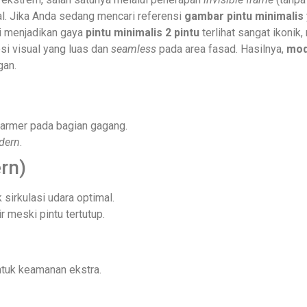
al. Jika Anda sedang mencari referensi
gambar pintu minimalis
ni menjadikan gaya
pintu minimalis 2 pintu
terlihat sangat ikonik
i visual yang luas dan
seamless
pada area fasad. Hasilnya,
mod
gan.
marmer pada bagian gagang.
dern
.
rn)
 sirkulasi udara optimal.
 meski pintu tertutup.
ntuk keamanan ekstra.