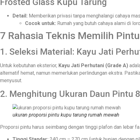
Frosted Glass Kupu Tarung
Detail:
Memberikan privasi tanpa menghalangi cahaya mas
Cocok untuk:
Rumah yang butuh cahaya alami di loro
7 Rahasia Teknis Memilih Pintu
1. Seleksi Material: Kayu Jati Perh
Untuk kebutuhan eksterior,
Kayu Jati Perhutani (Grade A)
adala
alternatif hemat, namun memerlukan perlindungan ekstra. Pastik
menyusut.
2. Menghitung Ukuran Daun Pintu 
ukuran proporsi pintu kupu tarung rumah mewah
Proporsi pintu harus seimbang dengan tinggi plafon dan lebar fa
Tinggi Standar:
240 cm – 270 cm (untuk hunian dengan pl