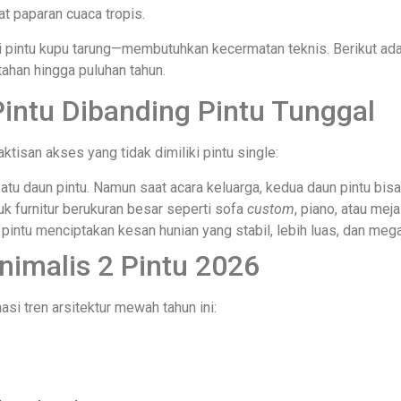
t paparan cuaca tropis.
ai pintu kupu tarung—membutuhkan kecermatan teknis. Berikut ad
ahan hingga puluhan tahun.
Pintu Dibanding Pintu Tunggal
isan akses yang tidak dimiliki pintu single:
tu daun pintu. Namun saat acara keluarga, kedua daun pintu bisa
urnitur berukuran besar seperti sofa
custom
, piano, atau me
n pintu menciptakan kesan hunian yang stabil, lebih luas, dan meg
inimalis 2 Pintu 2026
si tren arsitektur mewah tahun ini: