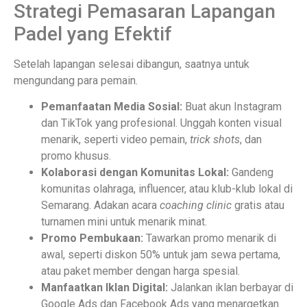
Strategi Pemasaran Lapangan
Padel yang Efektif
Setelah lapangan selesai dibangun, saatnya untuk
mengundang para pemain.
Pemanfaatan Media Sosial:
Buat akun Instagram
dan TikTok yang profesional. Unggah konten visual
menarik, seperti video pemain,
trick shots
, dan
promo khusus.
Kolaborasi dengan Komunitas Lokal:
Gandeng
komunitas olahraga, influencer, atau klub-klub lokal di
Semarang. Adakan acara
coaching clinic
gratis atau
turnamen mini untuk menarik minat.
Promo Pembukaan:
Tawarkan promo menarik di
awal, seperti diskon 50% untuk jam sewa pertama,
atau paket member dengan harga spesial.
Manfaatkan Iklan Digital:
Jalankan iklan berbayar di
Google Ads dan Facebook Ads yang menargetkan