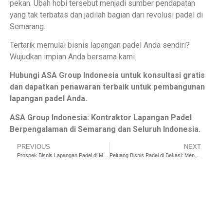
pekan. Ubah hobi tersebut menjadi sumber pendapatan
yang tak terbatas dan jadilah bagian dari revolusi padel di
Semarang.
Tertarik memulai bisnis lapangan padel Anda sendiri?
Wujudkan impian Anda bersama kami.
Hubungi ASA Group Indonesia untuk konsultasi gratis
dan dapatkan penawaran terbaik untuk pembangunan
lapangan padel Anda.
ASA Group Indonesia: Kontraktor Lapangan Padel
Berpengalaman di Semarang dan Seluruh Indonesia.
PREVIOUS
NEXT
Prospek Bisnis Lapangan Padel di Malang: Apakah Benar Menguntungkan?
Peluang Bisnis Padel di Bekasi: Mengapa Ini Saatnya Anda Berinvestasi?