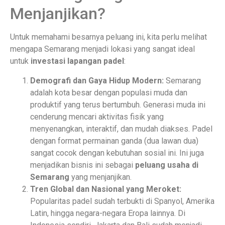
Menjanjikan?
Untuk memahami besarnya peluang ini, kita perlu melihat
mengapa Semarang menjadi lokasi yang sangat ideal
untuk
investasi lapangan padel
:
Demografi dan Gaya Hidup Modern:
Semarang
adalah kota besar dengan populasi muda dan
produktif yang terus bertumbuh. Generasi muda ini
cenderung mencari aktivitas fisik yang
menyenangkan, interaktif, dan mudah diakses. Padel
dengan format permainan ganda (dua lawan dua)
sangat cocok dengan kebutuhan sosial ini. Ini juga
menjadikan bisnis ini sebagai
peluang usaha di
Semarang
yang menjanjikan.
Tren Global dan Nasional yang Meroket:
Popularitas padel sudah terbukti di Spanyol, Amerika
Latin, hingga negara-negara Eropa lainnya. Di