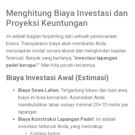
Menghitung Biaya Investasi dan
Proyeksi Keuntungan
Ini adalah bagian terpenting dari sebuah perencanaan
bisnis. Transparansi biaya akan membantu Anda
menyiapkan modal secara akurat dan menghindari kejutan
finansial. Banyak yang bertanya, “
investasi lapangan
padel berapa
?” Mari kita pecah rinciannya.
Biaya Investasi Awal (Estimasi)
Biaya Sewa Lahan:
Tergantung lokasi dan luas area,
biaya ini bisa bervariasi. Asumsikan Anda
membutuhkan lahan seluas minimal 20×10 meter per
lapangan.
Biaya Konstruksi Lapangan Padel:
Ini adalah
investasi terbesar Anda, yang mencakup:
Fondasi beton.