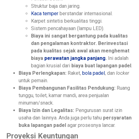
Struktur baja dan jaring.
Kaca temper
berstandar internasional.
Karpet sintetis berkualitas tinggi.
Sistem pencahayaan (lampu LED).
Biaya ini sangat bergantung pada kualitas
dan pengalaman kontraktor. Berinvestasi
pada kualitas sejak awal akan menghemat
biaya
perawatan jangka panjang
.
Ini adalah
bagian krusial dari
biaya buat lapangan padel
.
Biaya Perlengkapan:
Raket,
bola padel
, dan
locker
untuk pemain.
Biaya Pembangunan Fasilitas Pendukung:
Ruang
tunggu, toilet, kamar mandi, area penjualan
minuman/snack.
Biaya Izin dan Legalitas:
Pengurusan surat izin
usaha dan lainnya. Anda juga perlu tahu
persyaratan
buka lapangan padel
agar prosesnya lancar.
Proyeksi Keuntungan