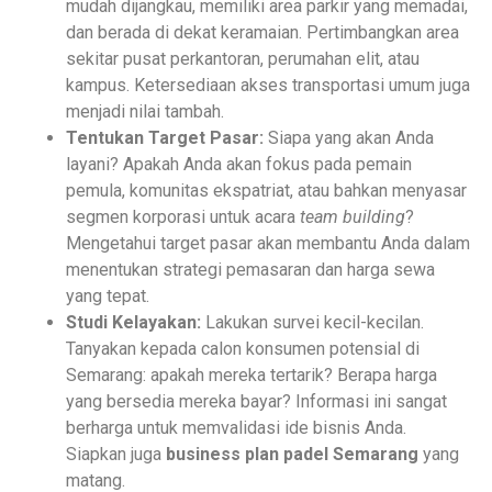
mudah dijangkau, memiliki area parkir yang memadai,
dan berada di dekat keramaian. Pertimbangkan area
sekitar pusat perkantoran, perumahan elit, atau
kampus. Ketersediaan akses transportasi umum juga
menjadi nilai tambah.
Tentukan Target Pasar:
Siapa yang akan Anda
layani? Apakah Anda akan fokus pada pemain
pemula, komunitas ekspatriat, atau bahkan menyasar
segmen korporasi untuk acara
team building
?
Mengetahui target pasar akan membantu Anda dalam
menentukan strategi pemasaran dan harga sewa
yang tepat.
Studi Kelayakan:
Lakukan survei kecil-kecilan.
Tanyakan kepada calon konsumen potensial di
Semarang: apakah mereka tertarik? Berapa harga
yang bersedia mereka bayar? Informasi ini sangat
berharga untuk memvalidasi ide bisnis Anda.
Siapkan juga
business plan padel Semarang
yang
matang.