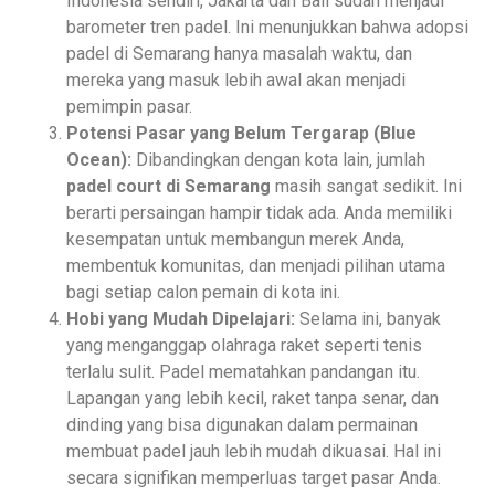
Indonesia sendiri, Jakarta dan Bali sudah menjadi
barometer tren padel. Ini menunjukkan bahwa adopsi
padel di Semarang hanya masalah waktu, dan
mereka yang masuk lebih awal akan menjadi
pemimpin pasar.
Potensi Pasar yang Belum Tergarap (Blue
Ocean):
Dibandingkan dengan kota lain, jumlah
padel court di Semarang
masih sangat sedikit. Ini
berarti persaingan hampir tidak ada. Anda memiliki
kesempatan untuk membangun merek Anda,
membentuk komunitas, dan menjadi pilihan utama
bagi setiap calon pemain di kota ini.
Hobi yang Mudah Dipelajari:
Selama ini, banyak
yang menganggap olahraga raket seperti tenis
terlalu sulit. Padel mematahkan pandangan itu.
Lapangan yang lebih kecil, raket tanpa senar, dan
dinding yang bisa digunakan dalam permainan
membuat padel jauh lebih mudah dikuasai. Hal ini
secara signifikan memperluas target pasar Anda.